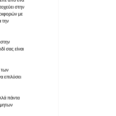
ίτε από ένα 
οχεύει στην 
ριφορών με 
 την 
στην 
ί σας είναι 
 των 
 επιλύσει 
λλά πάντα 
ύμητων 