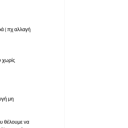
ά ( πχ αλλαγή 
 χωρίς 
υγή μη 
υ θέλουμε να 