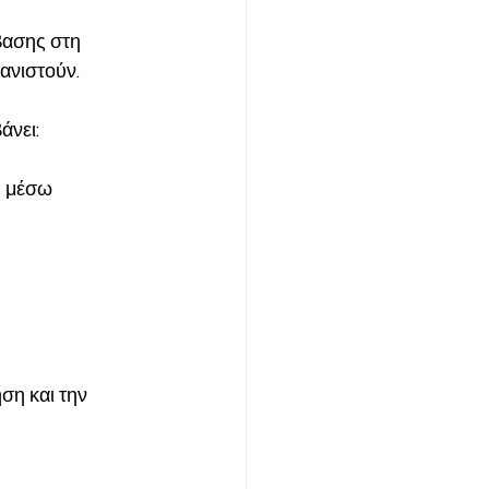
βασης στη 
ανιστούν. 
άνει:
ή μέσω 
 
η και την 