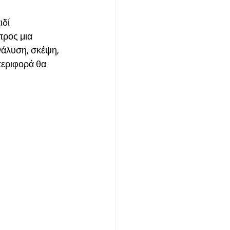
δί 
προς μια 
νάλυση, σκέψη, 
περιφορά θα 