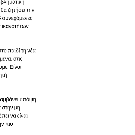
οβληματική 
θα ζητήσει την 
5 συνεχόμενες 
 ικανοτήτων 
το παιδί τη νέα 
ενα, στις 
με. Είναι 
ητή 
λαμβάνει υπόψη 
 στην μη 
ει να είναι 
ν πιο 